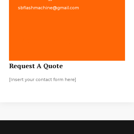
sbflashmachine@gmail.com
Map Location
Request A Quote
[Insert your contact form here]