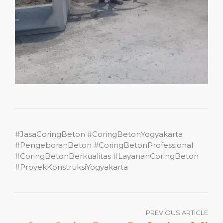
#JasaCoringBeton #CoringBetonYogyakarta
#PengeboranBeton #CoringBetonProfessional
#CoringBetonBerkualitas #LayananCoringBeton
#ProyekKonstruksiYogyakarta
PREVIOUS ARTICLE