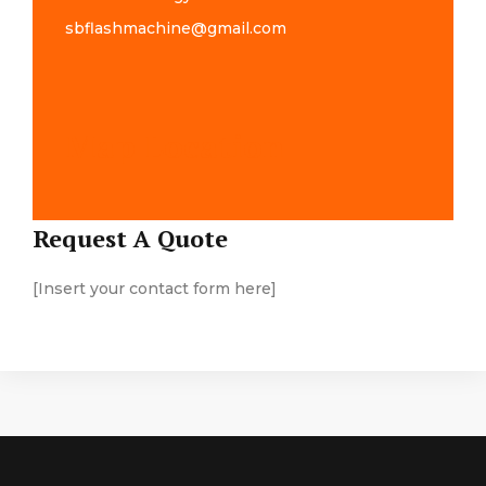
sbflashmachine@gmail.com
Map Location
Request A Quote
[Insert your contact form here]