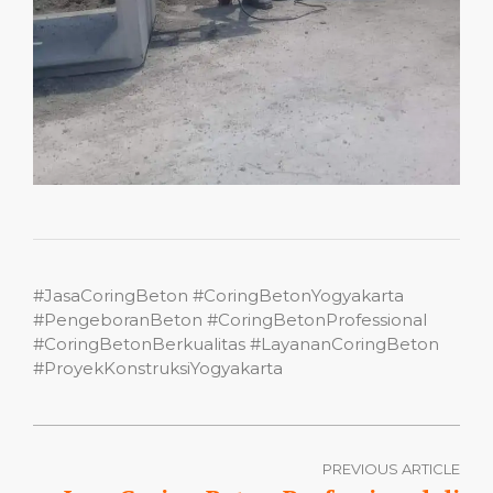
#JasaCoringBeton #CoringBetonYogyakarta
#PengeboranBeton #CoringBetonProfessional
#CoringBetonBerkualitas #LayananCoringBeton
#ProyekKonstruksiYogyakarta
PREVIOUS ARTICLE