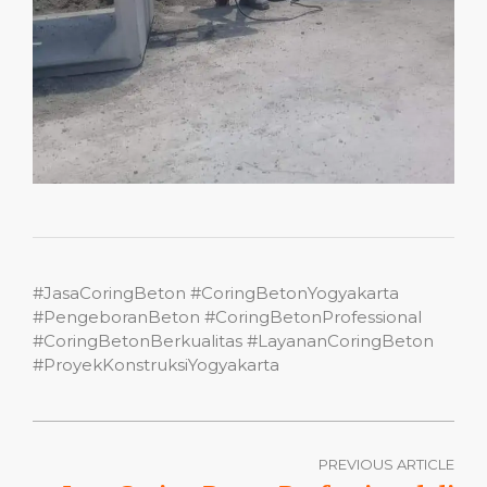
#JasaCoringBeton #CoringBetonYogyakarta
#PengeboranBeton #CoringBetonProfessional
#CoringBetonBerkualitas #LayananCoringBeton
#ProyekKonstruksiYogyakarta
PREVIOUS ARTICLE