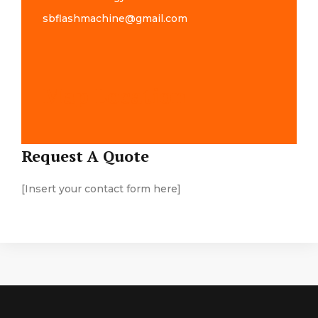
sbflashmachine@gmail.com
Map Location
Request A Quote
[Insert your contact form here]