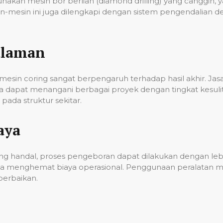
unakan mesin bor berlian (diamond drilling) yang cangg
n-mesin ini juga dilengkapi dengan sistem pengendalian 
alaman
esin coring sangat berpengaruh terhadap hasil akhir. Ja
gga dapat menangani berbagai proyek dengan tingkat kes
ada struktur sekitar.
aya
g handal, proses pengeboran dapat dilakukan dengan lebih
a menghemat biaya operasional. Penggunaan peralatan mo
erbaikan.