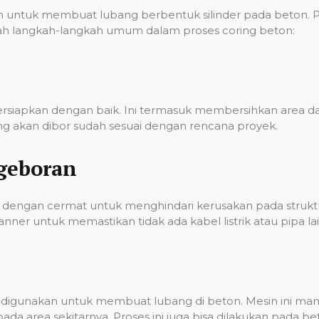
ntuk membuat lubang berbentuk silinder pada beton. Pro
 adalah langkah-langkah umum dalam proses coring beton:
persiapkan dengan baik. Ini termasuk membersihkan area
g akan dibor sudah sesuai dengan rencana proyek.
geboran
dengan cermat untuk menghindari kerusakan pada struktur
er untuk memastikan tidak ada kabel listrik atau pipa lai
ian digunakan untuk membuat lubang di beton. Mesin ini 
a area sekitarnya. Proses ini juga bisa dilakukan pada 