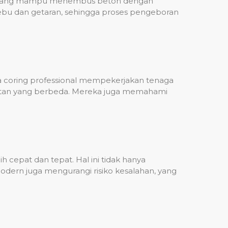
ih, yang mampu menembus beton dengan
debu dan getaran, sehingga proses pengeboran
sa coring professional mempekerjakan tenaga
ulitan yang berbeda. Mereka juga memahami
 cepat dan tepat. Hal ini tidak hanya
dern juga mengurangi risiko kesalahan, yang