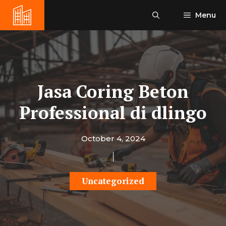
Skip
Menu
to
content
Jasa Coring Beton
Professional di dlingo
October 4, 2024
Uncategorized