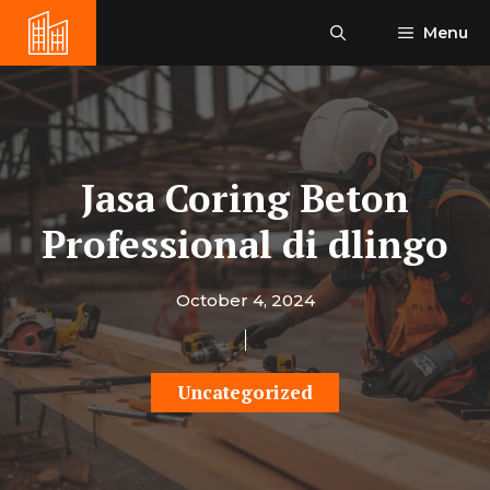
Skip
Menu
to
content
Jasa Coring Beton
Professional di dlingo
October 4, 2024
Uncategorized