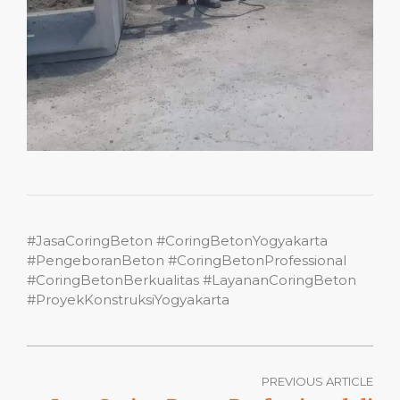
#JasaCoringBeton #CoringBetonYogyakarta
#PengeboranBeton #CoringBetonProfessional
#CoringBetonBerkualitas #LayananCoringBeton
#ProyekKonstruksiYogyakarta
PREVIOUS ARTICLE