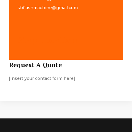
sbflashmachine@gmail.com
Map Location
Request A Quote
[Insert your contact form here]