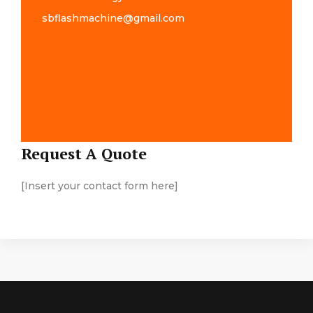
sbflashmachine@gmail.com
Map Location
Request A Quote
[Insert your contact form here]