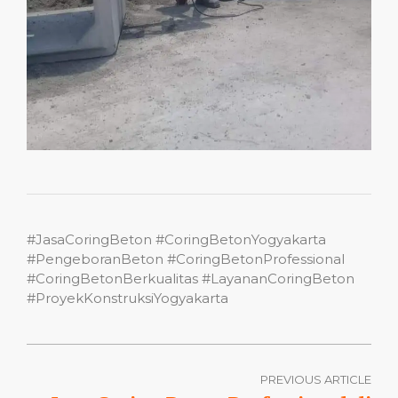
#JasaCoringBeton #CoringBetonYogyakarta
#PengeboranBeton #CoringBetonProfessional
#CoringBetonBerkualitas #LayananCoringBeton
#ProyekKonstruksiYogyakarta
PREVIOUS ARTICLE