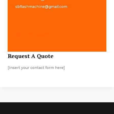
sbflashmachine@gmail.com
Map Location
Request A Quote
[Insert your contact form here]