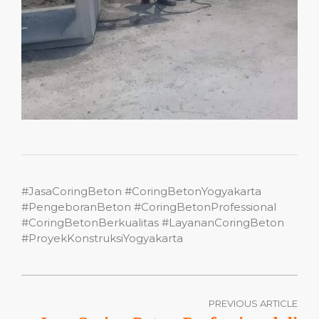
#JasaCoringBeton #CoringBetonYogyakarta
#PengeboranBeton #CoringBetonProfessional
#CoringBetonBerkualitas #LayananCoringBeton
#ProyekKonstruksiYogyakarta
PREVIOUS ARTICLE