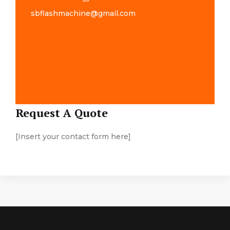
sbflashmachine@gmail.com
Map Location
Request A Quote
[Insert your contact form here]