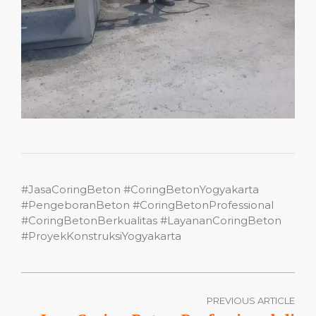
#JasaCoringBeton #CoringBetonYogyakarta
#PengeboranBeton #CoringBetonProfessional
#CoringBetonBerkualitas #LayananCoringBeton
#ProyekKonstruksiYogyakarta
PREVIOUS ARTICLE