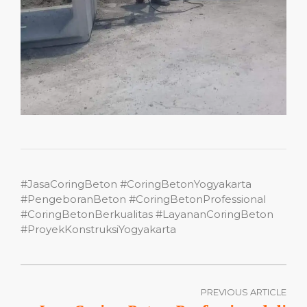
#JasaCoringBeton #CoringBetonYogyakarta
#PengeboranBeton #CoringBetonProfessional
#CoringBetonBerkualitas #LayananCoringBeton
#ProyekKonstruksiYogyakarta
PREVIOUS ARTICLE