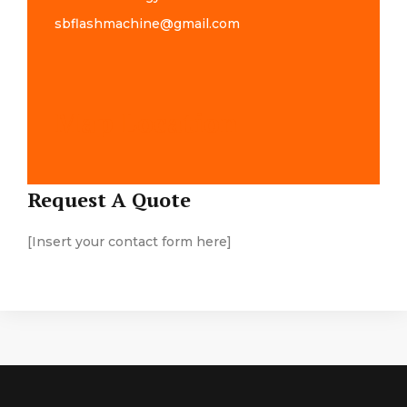
sbflashmachine@gmail.com
Map Location
Request A Quote
[Insert your contact form here]