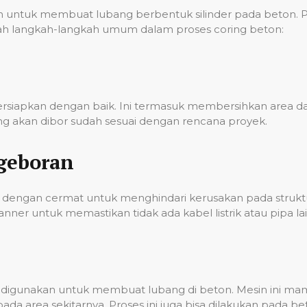
ntuk membuat lubang berbentuk silinder pada beton. Pro
 adalah langkah-langkah umum dalam proses coring beton:
persiapkan dengan baik. Ini termasuk membersihkan area
g akan dibor sudah sesuai dengan rencana proyek.
geboran
dengan cermat untuk menghindari kerusakan pada struktur
er untuk memastikan tidak ada kabel listrik atau pipa lai
ian digunakan untuk membuat lubang di beton. Mesin ini 
a area sekitarnya. Proses ini juga bisa dilakukan pada 