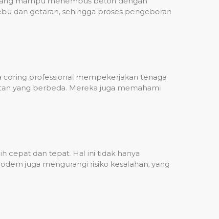
ih, yang mampu menembus beton dengan
debu dan getaran, sehingga proses pengeboran
sa coring professional mempekerjakan tenaga
ulitan yang berbeda. Mereka juga memahami
 cepat dan tepat. Hal ini tidak hanya
dern juga mengurangi risiko kesalahan, yang