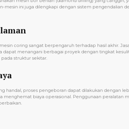
unakan mesin bor berlian (diamond drilling) yang cangg
n-mesin ini juga dilengkapi dengan sistem pengendalian 
alaman
esin coring sangat berpengaruh terhadap hasil akhir. Ja
gga dapat menangani berbagai proyek dengan tingkat kes
ada struktur sekitar.
aya
g handal, proses pengeboran dapat dilakukan dengan lebih
a menghemat biaya operasional. Penggunaan peralatan mo
erbaikan.