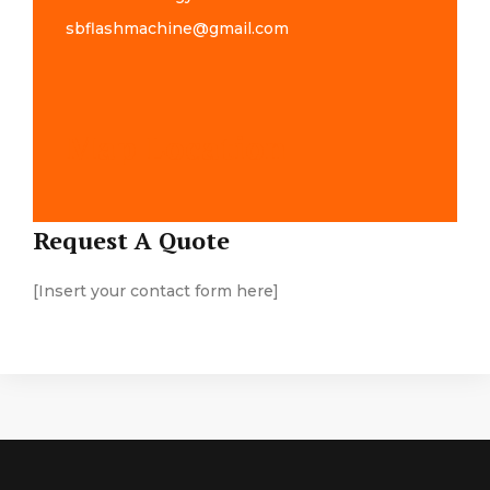
sbflashmachine@gmail.com
Map Location
Request A Quote
[Insert your contact form here]