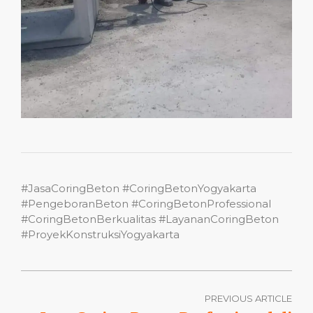
#JasaCoringBeton #CoringBetonYogyakarta
#PengeboranBeton #CoringBetonProfessional
#CoringBetonBerkualitas #LayananCoringBeton
#ProyekKonstruksiYogyakarta
PREVIOUS ARTICLE