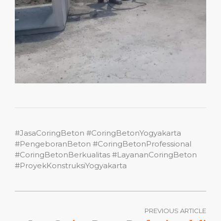
#JasaCoringBeton #CoringBetonYogyakarta
#PengeboranBeton #CoringBetonProfessional
#CoringBetonBerkualitas #LayananCoringBeton
#ProyekKonstruksiYogyakarta
PREVIOUS ARTICLE