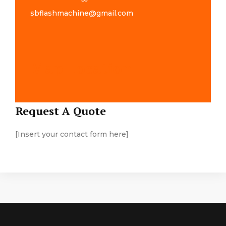
sbflashmachine@gmail.com
Map Location
Request A Quote
[Insert your contact form here]