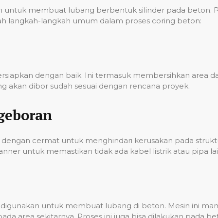
ntuk membuat lubang berbentuk silinder pada beton. Pro
 adalah langkah-langkah umum dalam proses coring beton:
persiapkan dengan baik. Ini termasuk membersihkan area
g akan dibor sudah sesuai dengan rencana proyek.
geboran
dengan cermat untuk menghindari kerusakan pada struktur
er untuk memastikan tidak ada kabel listrik atau pipa lai
ian digunakan untuk membuat lubang di beton. Mesin ini 
a area sekitarnya. Proses ini juga bisa dilakukan pada 