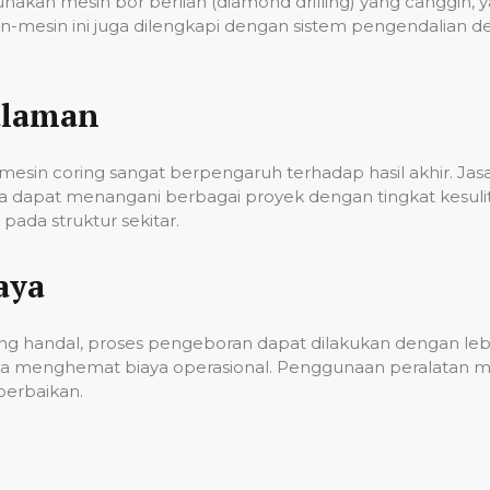
unakan mesin bor berlian (diamond drilling) yang cangg
n-mesin ini juga dilengkapi dengan sistem pengendalian 
alaman
esin coring sangat berpengaruh terhadap hasil akhir. Ja
gga dapat menangani berbagai proyek dengan tingkat kes
ada struktur sekitar.
aya
g handal, proses pengeboran dapat dilakukan dengan lebih
a menghemat biaya operasional. Penggunaan peralatan mo
erbaikan.