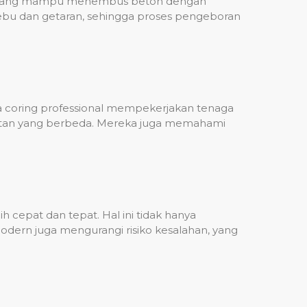
ih, yang mampu menembus beton dengan
debu dan getaran, sehingga proses pengeboran
sa coring professional mempekerjakan tenaga
ulitan yang berbeda. Mereka juga memahami
 cepat dan tepat. Hal ini tidak hanya
dern juga mengurangi risiko kesalahan, yang