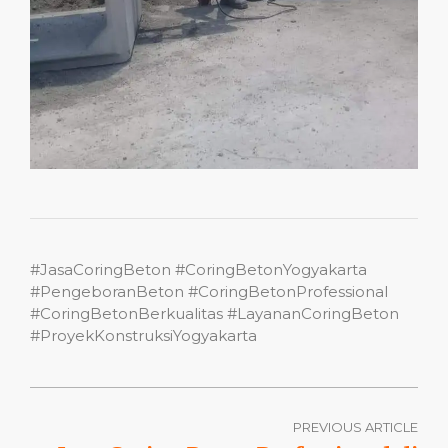
#JasaCoringBeton #CoringBetonYogyakarta
#PengeboranBeton #CoringBetonProfessional
#CoringBetonBerkualitas #LayananCoringBeton
#ProyekKonstruksiYogyakarta
PREVIOUS ARTICLE