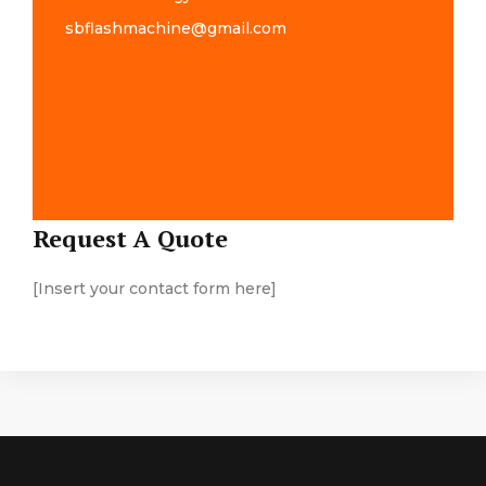
sbflashmachine@gmail.com
Map Location
Request A Quote
[Insert your contact form here]