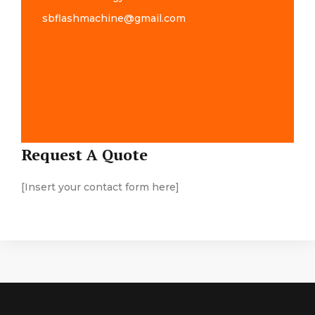
sbflashmachine@gmail.com
Map Location
Request A Quote
[Insert your contact form here]