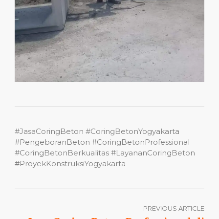
#JasaCoringBeton #CoringBetonYogyakarta
#PengeboranBeton #CoringBetonProfessional
#CoringBetonBerkualitas #LayananCoringBeton
#ProyekKonstruksiYogyakarta
PREVIOUS ARTICLE