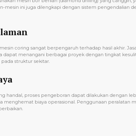
unakan mesin bor berlian (diamond drilling) yang cangg
n-mesin ini juga dilengkapi dengan sistem pengendalian 
alaman
esin coring sangat berpengaruh terhadap hasil akhir. Ja
gga dapat menangani berbagai proyek dengan tingkat kes
ada struktur sekitar.
aya
g handal, proses pengeboran dapat dilakukan dengan lebih
a menghemat biaya operasional. Penggunaan peralatan mo
erbaikan.