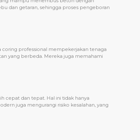
ih, yang mampu menembus beton dengan
debu dan getaran, sehingga proses pengeboran
sa coring professional mempekerjakan tenaga
ulitan yang berbeda. Mereka juga memahami
 cepat dan tepat. Hal ini tidak hanya
dern juga mengurangi risiko kesalahan, yang