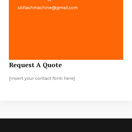
sbflashmachine@gmail.com
Map Location
Request A Quote
[Insert your contact form here]