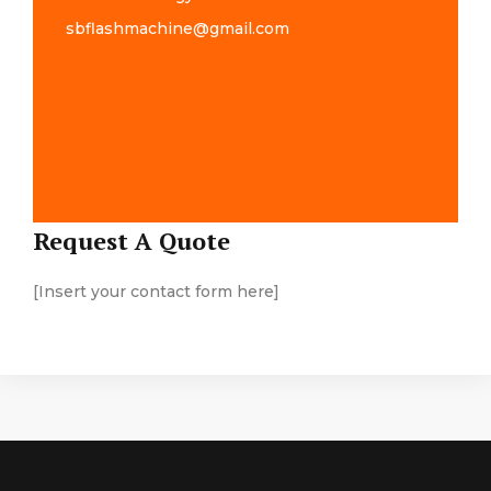
sbflashmachine@gmail.com
Map Location
Request A Quote
[Insert your contact form here]