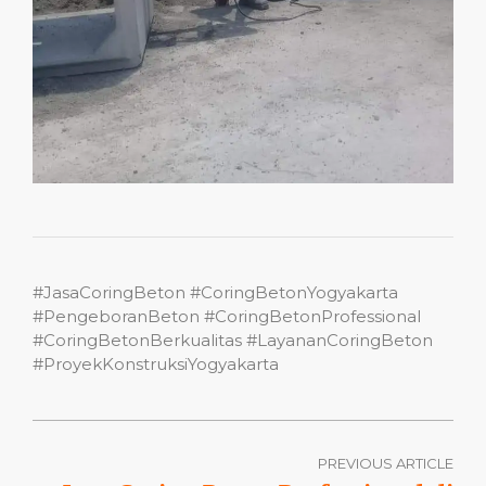
#JasaCoringBeton #CoringBetonYogyakarta
#PengeboranBeton #CoringBetonProfessional
#CoringBetonBerkualitas #LayananCoringBeton
#ProyekKonstruksiYogyakarta
PREVIOUS ARTICLE