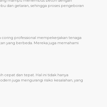
ih, yang mampu menembus beton dengan
debu dan getaran, sehingga proses pengeboran
sa coring professional mempekerjakan tenaga
ulitan yang berbeda. Mereka juga memahami
 cepat dan tepat. Hal ini tidak hanya
dern juga mengurangi risiko kesalahan, yang