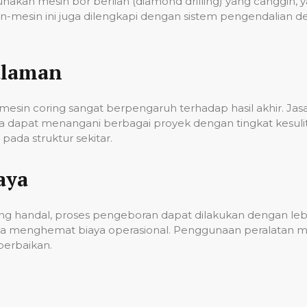
unakan mesin bor berlian (diamond drilling) yang cangg
n-mesin ini juga dilengkapi dengan sistem pengendalian 
alaman
esin coring sangat berpengaruh terhadap hasil akhir. Ja
gga dapat menangani berbagai proyek dengan tingkat kes
ada struktur sekitar.
aya
g handal, proses pengeboran dapat dilakukan dengan lebih
a menghemat biaya operasional. Penggunaan peralatan mo
erbaikan.