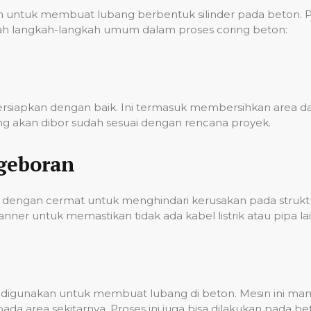
ntuk membuat lubang berbentuk silinder pada beton. Pro
 adalah langkah-langkah umum dalam proses coring beton:
persiapkan dengan baik. Ini termasuk membersihkan area
g akan dibor sudah sesuai dengan rencana proyek.
geboran
dengan cermat untuk menghindari kerusakan pada struktur
er untuk memastikan tidak ada kabel listrik atau pipa lai
ian digunakan untuk membuat lubang di beton. Mesin ini 
a area sekitarnya. Proses ini juga bisa dilakukan pada 