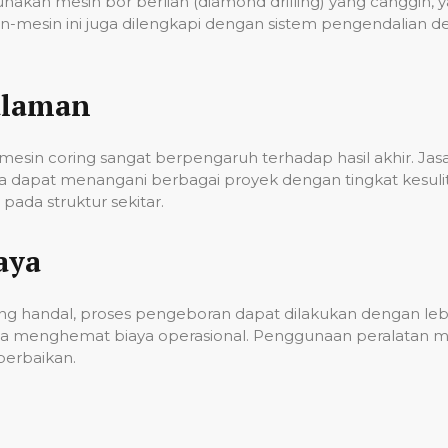
unakan mesin bor berlian (diamond drilling) yang cangg
n-mesin ini juga dilengkapi dengan sistem pengendalian 
alaman
esin coring sangat berpengaruh terhadap hasil akhir. Ja
gga dapat menangani berbagai proyek dengan tingkat kes
ada struktur sekitar.
aya
g handal, proses pengeboran dapat dilakukan dengan lebih
a menghemat biaya operasional. Penggunaan peralatan mo
erbaikan.