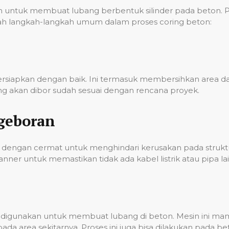
ntuk membuat lubang berbentuk silinder pada beton. Pro
 adalah langkah-langkah umum dalam proses coring beton:
persiapkan dengan baik. Ini termasuk membersihkan area
g akan dibor sudah sesuai dengan rencana proyek.
geboran
dengan cermat untuk menghindari kerusakan pada struktur
er untuk memastikan tidak ada kabel listrik atau pipa lai
ian digunakan untuk membuat lubang di beton. Mesin ini 
a area sekitarnya. Proses ini juga bisa dilakukan pada 