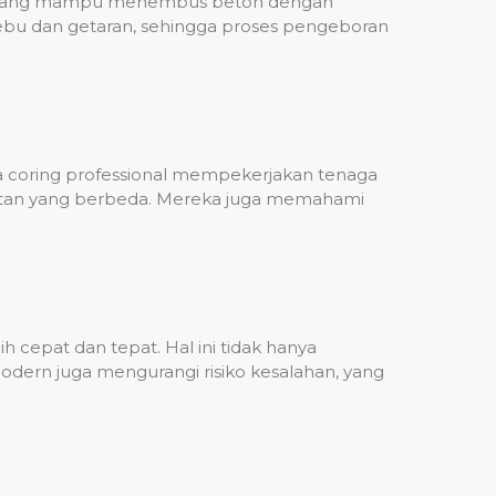
ih, yang mampu menembus beton dengan
debu dan getaran, sehingga proses pengeboran
sa coring professional mempekerjakan tenaga
ulitan yang berbeda. Mereka juga memahami
 cepat dan tepat. Hal ini tidak hanya
dern juga mengurangi risiko kesalahan, yang