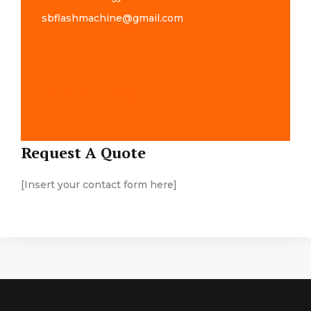
sbflashmachine@gmail.com
Map Location
Request A Quote
[Insert your contact form here]