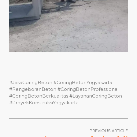
#JasaCoringBeton #CoringBetonYogyakarta
#PengeboranBeton #CoringBetonProfessional
#CoringBetonBerkualitas #LayananCoringBeton
#ProyekKonstruksiYogyakarta
PREVIOUS ARTICLE