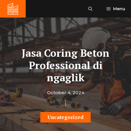
Skip
Menu
to
content
Jasa Coring Beton
Professional di
ngaglik
October 4, 2024
Uncategorized