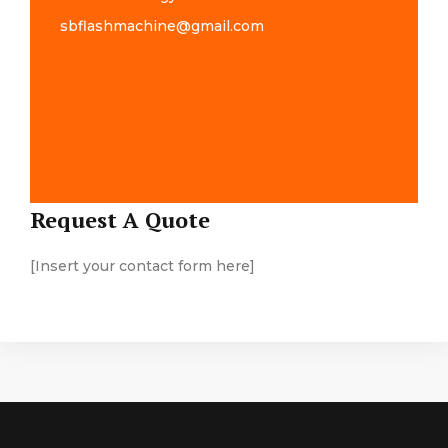
sbflashmachine@gmail.com
Map Location
Request A Quote
[Insert your contact form here]