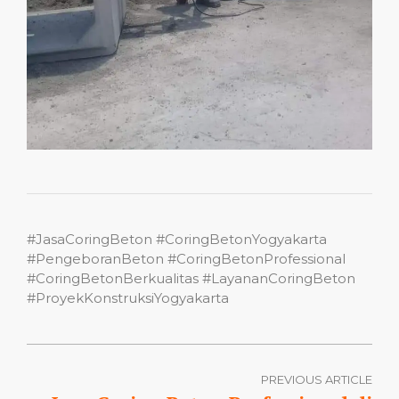
#JasaCoringBeton #CoringBetonYogyakarta
#PengeboranBeton #CoringBetonProfessional
#CoringBetonBerkualitas #LayananCoringBeton
#ProyekKonstruksiYogyakarta
PREVIOUS ARTICLE