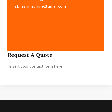
sbflashmachine@gmail.com
Map Location
Request A Quote
[Insert your contact form here]