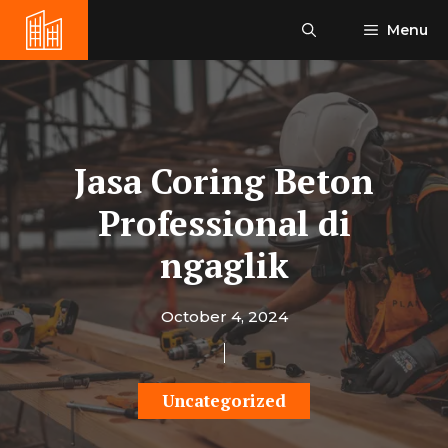
Skip
Menu
to
content
Jasa Coring Beton
Professional di
ngaglik
October 4, 2024
Uncategorized