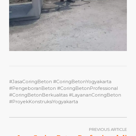
#JasaCoringBeton #CoringBetonYogyakarta
#PengeboranBeton #CoringBetonProfessional
#CoringBetonBerkualitas #LayananCoringBeton
#ProyekKonstruksiYogyakarta
PREVIOUS ARTICLE