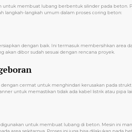
ntuk membuat lubang berbentuk silinder pada beton. Pro
 adalah langkah-langkah umum dalam proses coring beton:
persiapkan dengan baik. Ini termasuk membersihkan area
g akan dibor sudah sesuai dengan rencana proyek.
geboran
dengan cermat untuk menghindari kerusakan pada struktur
er untuk memastikan tidak ada kabel listrik atau pipa lai
ian digunakan untuk membuat lubang di beton. Mesin ini 
a area sekitarnya. Proses ini juga bisa dilakukan pada 