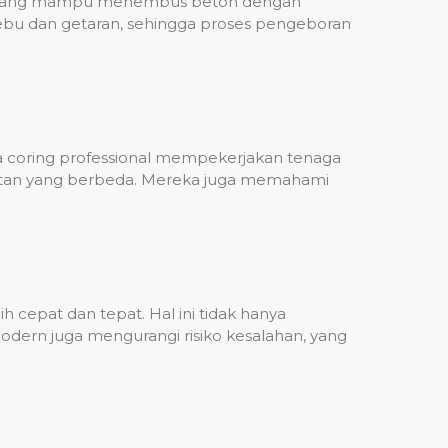
ih, yang mampu menembus beton dengan
debu dan getaran, sehingga proses pengeboran
sa coring professional mempekerjakan tenaga
ulitan yang berbeda. Mereka juga memahami
 cepat dan tepat. Hal ini tidak hanya
dern juga mengurangi risiko kesalahan, yang