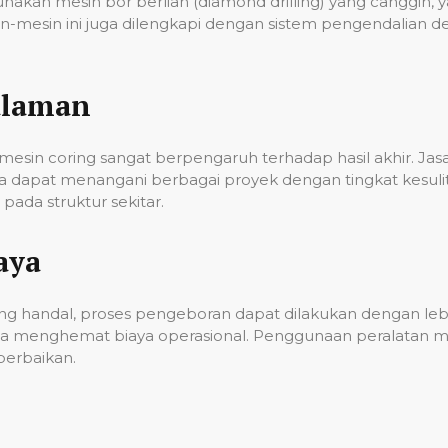
unakan mesin bor berlian (diamond drilling) yang cangg
n-mesin ini juga dilengkapi dengan sistem pengendalian 
alaman
esin coring sangat berpengaruh terhadap hasil akhir. Ja
gga dapat menangani berbagai proyek dengan tingkat kes
ada struktur sekitar.
aya
g handal, proses pengeboran dapat dilakukan dengan lebih
a menghemat biaya operasional. Penggunaan peralatan mo
erbaikan.