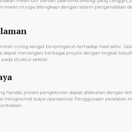
unakan mesin bor berlian (diamond drilling) yang cangg
n-mesin ini juga dilengkapi dengan sistem pengendalian 
alaman
esin coring sangat berpengaruh terhadap hasil akhir. Ja
gga dapat menangani berbagai proyek dengan tingkat kes
ada struktur sekitar.
aya
g handal, proses pengeboran dapat dilakukan dengan lebih
a menghemat biaya operasional. Penggunaan peralatan mo
erbaikan.