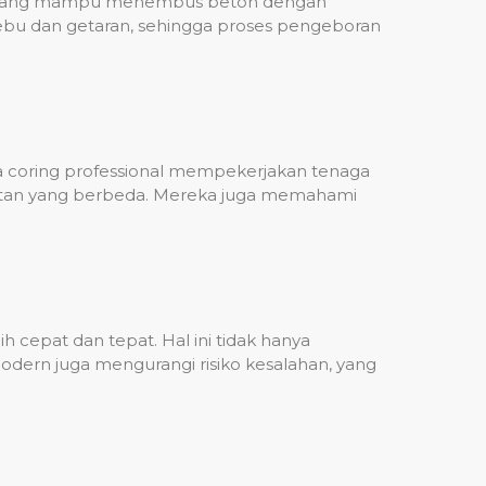
ih, yang mampu menembus beton dengan
debu dan getaran, sehingga proses pengeboran
sa coring professional mempekerjakan tenaga
ulitan yang berbeda. Mereka juga memahami
 cepat dan tepat. Hal ini tidak hanya
dern juga mengurangi risiko kesalahan, yang