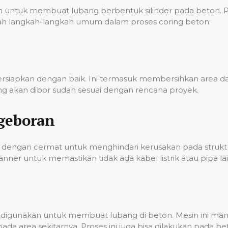
ntuk membuat lubang berbentuk silinder pada beton. Pro
 adalah langkah-langkah umum dalam proses coring beton:
persiapkan dengan baik. Ini termasuk membersihkan area
g akan dibor sudah sesuai dengan rencana proyek.
geboran
dengan cermat untuk menghindari kerusakan pada struktur
er untuk memastikan tidak ada kabel listrik atau pipa lai
ian digunakan untuk membuat lubang di beton. Mesin ini 
a area sekitarnya. Proses ini juga bisa dilakukan pada 