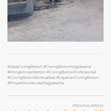
#JasaCoringBeton #CoringBetonYogyakarta
#PengeboranBeton #CoringBetonProfessional
#CoringBetonBerkualitas #LayananCoringBeton
#ProyekKonstruksiYogyakarta
PREVIOUS ARTICLE