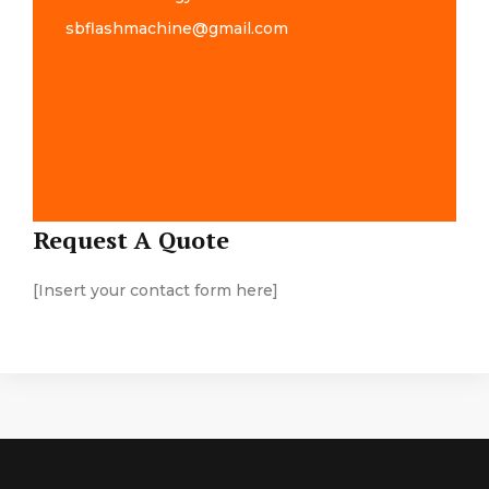
sbflashmachine@gmail.com
Map Location
Request A Quote
[Insert your contact form here]