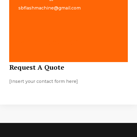
sbflashmachine@gmail.com
Map Location
Request A Quote
[Insert your contact form here]