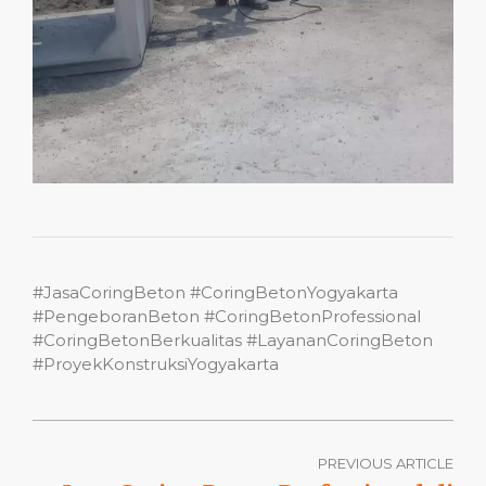
#JasaCoringBeton #CoringBetonYogyakarta
#PengeboranBeton #CoringBetonProfessional
#CoringBetonBerkualitas #LayananCoringBeton
#ProyekKonstruksiYogyakarta
PREVIOUS ARTICLE