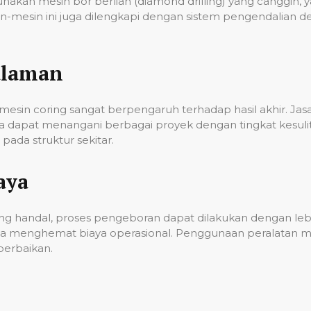
unakan mesin bor berlian (diamond drilling) yang cangg
n-mesin ini juga dilengkapi dengan sistem pengendalian 
alaman
esin coring sangat berpengaruh terhadap hasil akhir. Ja
gga dapat menangani berbagai proyek dengan tingkat kes
ada struktur sekitar.
aya
g handal, proses pengeboran dapat dilakukan dengan lebih
a menghemat biaya operasional. Penggunaan peralatan mo
erbaikan.