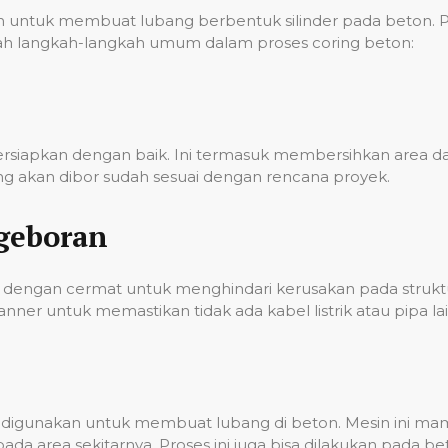
ntuk membuat lubang berbentuk silinder pada beton. Pro
 adalah langkah-langkah umum dalam proses coring beton:
persiapkan dengan baik. Ini termasuk membersihkan area
g akan dibor sudah sesuai dengan rencana proyek.
geboran
dengan cermat untuk menghindari kerusakan pada struktur
er untuk memastikan tidak ada kabel listrik atau pipa lai
ian digunakan untuk membuat lubang di beton. Mesin ini 
a area sekitarnya. Proses ini juga bisa dilakukan pada 