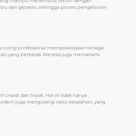
ih, yang mampu menembus beton dengan
debu dan getaran, sehingga proses pengeboran
sa coring professional mempekerjakan tenaga
ulitan yang berbeda. Mereka juga memahami
 cepat dan tepat. Hal ini tidak hanya
dern juga mengurangi risiko kesalahan, yang