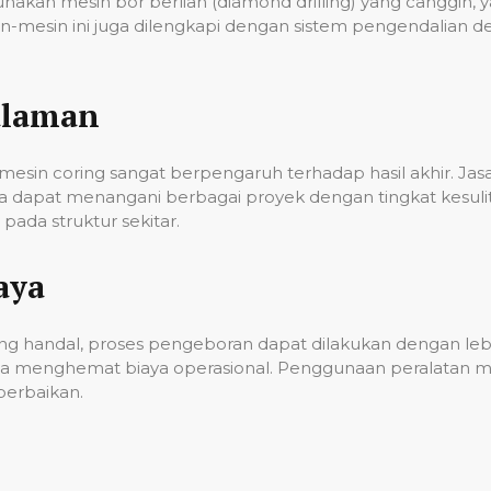
unakan mesin bor berlian (diamond drilling) yang cangg
n-mesin ini juga dilengkapi dengan sistem pengendalian 
alaman
esin coring sangat berpengaruh terhadap hasil akhir. Ja
gga dapat menangani berbagai proyek dengan tingkat kes
ada struktur sekitar.
aya
g handal, proses pengeboran dapat dilakukan dengan lebih
a menghemat biaya operasional. Penggunaan peralatan mo
erbaikan.