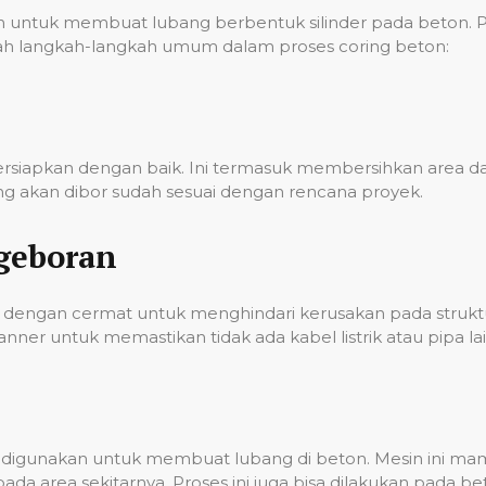
ntuk membuat lubang berbentuk silinder pada beton. Pro
 adalah langkah-langkah umum dalam proses coring beton:
persiapkan dengan baik. Ini termasuk membersihkan area
g akan dibor sudah sesuai dengan rencana proyek.
geboran
dengan cermat untuk menghindari kerusakan pada struktur
er untuk memastikan tidak ada kabel listrik atau pipa lai
ian digunakan untuk membuat lubang di beton. Mesin ini 
a area sekitarnya. Proses ini juga bisa dilakukan pada 