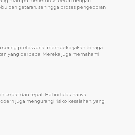
ih, yang mampu menembus beton dengan
debu dan getaran, sehingga proses pengeboran
sa coring professional mempekerjakan tenaga
ulitan yang berbeda. Mereka juga memahami
 cepat dan tepat. Hal ini tidak hanya
dern juga mengurangi risiko kesalahan, yang