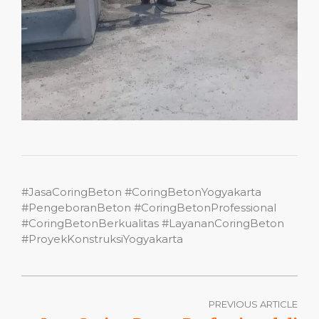
#JasaCoringBeton #CoringBetonYogyakarta
#PengeboranBeton #CoringBetonProfessional
#CoringBetonBerkualitas #LayananCoringBeton
#ProyekKonstruksiYogyakarta
PREVIOUS ARTICLE