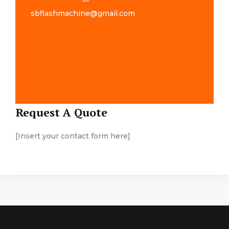
sbflashmachine@gmail.com
Map Location
Request A Quote
[Insert your contact form here]