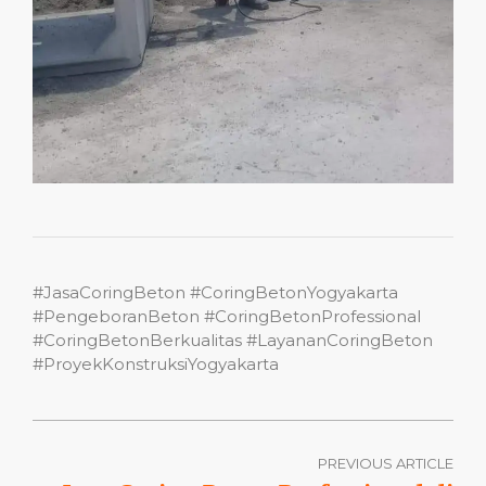
#JasaCoringBeton #CoringBetonYogyakarta
#PengeboranBeton #CoringBetonProfessional
#CoringBetonBerkualitas #LayananCoringBeton
#ProyekKonstruksiYogyakarta
PREVIOUS ARTICLE