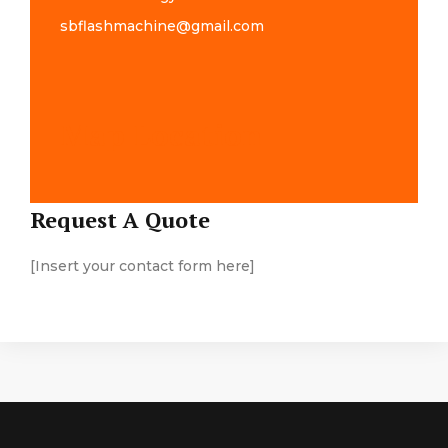
sbflashmachine@gmail.com
Map Location
Request A Quote
[Insert your contact form here]