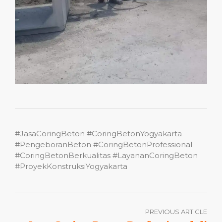
#JasaCoringBeton #CoringBetonYogyakarta
#PengeboranBeton #CoringBetonProfessional
#CoringBetonBerkualitas #LayananCoringBeton
#ProyekKonstruksiYogyakarta
PREVIOUS ARTICLE