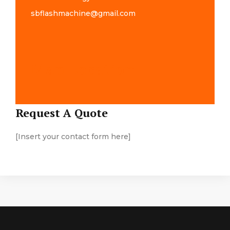
sbflashmachine@gmail.com
Map Location
Request A Quote
[Insert your contact form here]