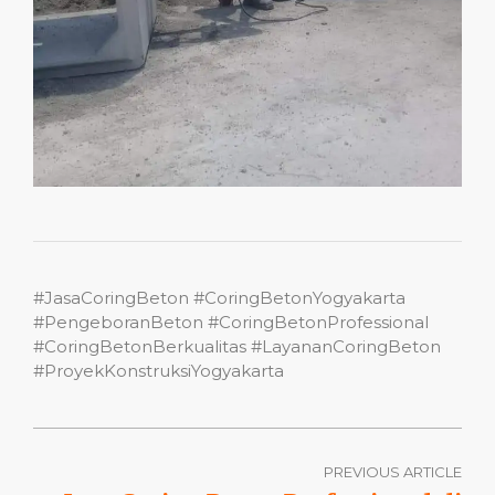
#JasaCoringBeton #CoringBetonYogyakarta
#PengeboranBeton #CoringBetonProfessional
#CoringBetonBerkualitas #LayananCoringBeton
#ProyekKonstruksiYogyakarta
PREVIOUS ARTICLE