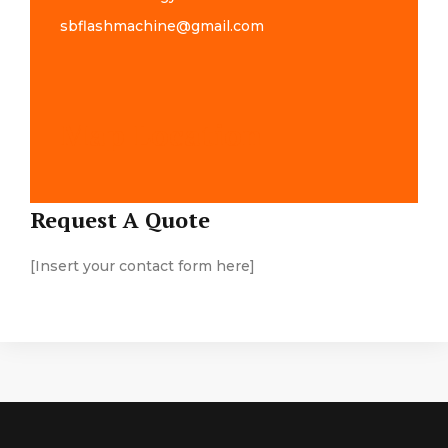
sbflashmachine@gmail.com
Map Location
Request A Quote
[Insert your contact form here]