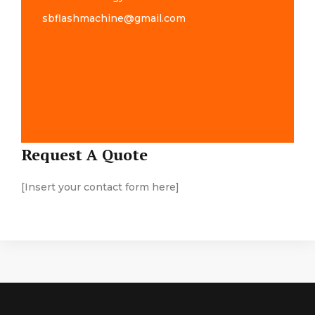
sbflashmachine@gmail.com
Map Location
Request A Quote
[Insert your contact form here]