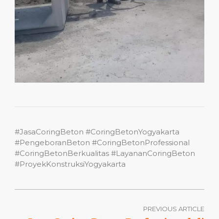
#JasaCoringBeton #CoringBetonYogyakarta
#PengeboranBeton #CoringBetonProfessional
#CoringBetonBerkualitas #LayananCoringBeton
#ProyekKonstruksiYogyakarta
PREVIOUS ARTICLE