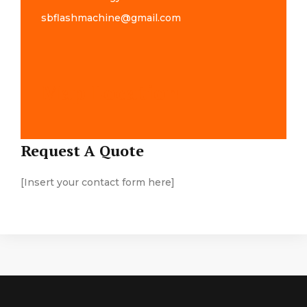
sbflashmachine@gmail.com
Map Location
Request A Quote
[Insert your contact form here]