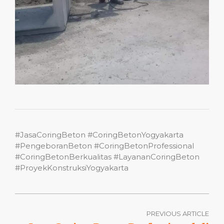
#JasaCoringBeton #CoringBetonYogyakarta
#PengeboranBeton #CoringBetonProfessional
#CoringBetonBerkualitas #LayananCoringBeton
#ProyekKonstruksiYogyakarta
PREVIOUS ARTICLE