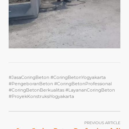
#JasaCoringBeton #CoringBetonYogyakarta
#PengeboranBeton #CoringBetonProfessional
#CoringBetonBerkualitas #LayananCoringBeton
#ProyekKonstruksiYogyakarta
PREVIOUS ARTICLE