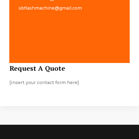
sbflashmachine@gmail.com
Map Location
Request A Quote
[Insert your contact form here]