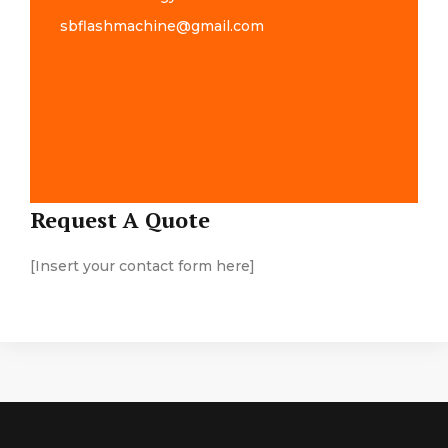
sbflashmachine@gmail.com
Map Location
Request A Quote
[Insert your contact form here]