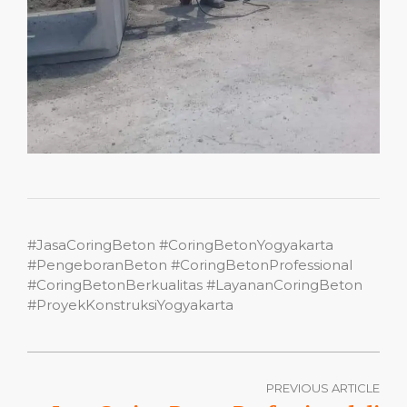
#JasaCoringBeton #CoringBetonYogyakarta
#PengeboranBeton #CoringBetonProfessional
#CoringBetonBerkualitas #LayananCoringBeton
#ProyekKonstruksiYogyakarta
PREVIOUS ARTICLE