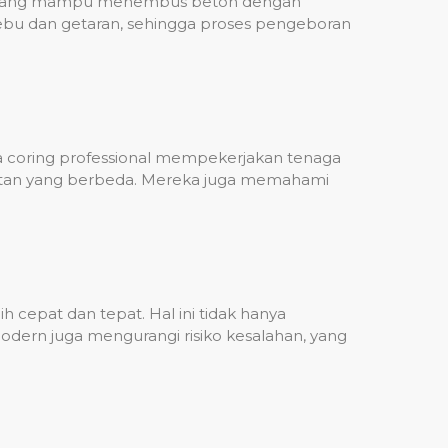
ih, yang mampu menembus beton dengan
debu dan getaran, sehingga proses pengeboran
sa coring professional mempekerjakan tenaga
ulitan yang berbeda. Mereka juga memahami
 cepat dan tepat. Hal ini tidak hanya
dern juga mengurangi risiko kesalahan, yang