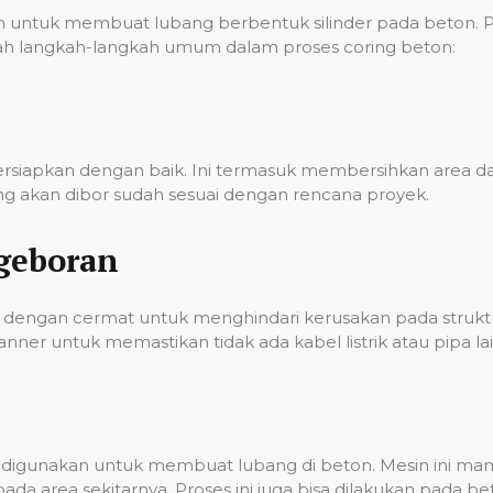
ntuk membuat lubang berbentuk silinder pada beton. Pro
 adalah langkah-langkah umum dalam proses coring beton:
persiapkan dengan baik. Ini termasuk membersihkan area
g akan dibor sudah sesuai dengan rencana proyek.
geboran
dengan cermat untuk menghindari kerusakan pada struktur
er untuk memastikan tidak ada kabel listrik atau pipa lai
ian digunakan untuk membuat lubang di beton. Mesin ini 
a area sekitarnya. Proses ini juga bisa dilakukan pada 