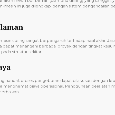
unakan mesin bor berlian (diamond drilling) yang cangg
n-mesin ini juga dilengkapi dengan sistem pengendalian 
alaman
esin coring sangat berpengaruh terhadap hasil akhir. Ja
gga dapat menangani berbagai proyek dengan tingkat kes
ada struktur sekitar.
aya
g handal, proses pengeboran dapat dilakukan dengan lebih
a menghemat biaya operasional. Penggunaan peralatan mo
erbaikan.