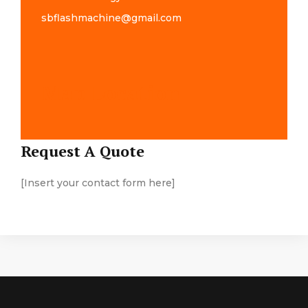
sbflashmachine@gmail.com
Map Location
Request A Quote
[Insert your contact form here]