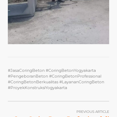
#JasaCoringBeton #CoringBetonYogyakarta
#PengeboranBeton #CoringBetonProfessional
#CoringBetonBerkualitas #LayananCoringBeton
#ProyekKonstruksiYogyakarta
PREVIOUS ARTICLE