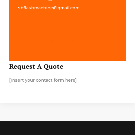
sbflashmachine@gmail.com
Map Location
Request A Quote
[Insert your contact form here]