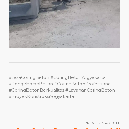
#JasaCoringBeton #CoringBetonYogyakarta
#PengeboranBeton #CoringBetonProfessional
#CoringBetonBerkualitas #LayananCoringBeton
#ProyekKonstruksiYogyakarta
PREVIOUS ARTICLE