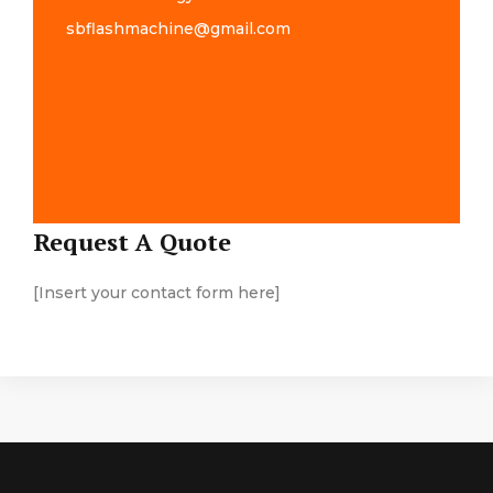
sbflashmachine@gmail.com
Map Location
Request A Quote
[Insert your contact form here]