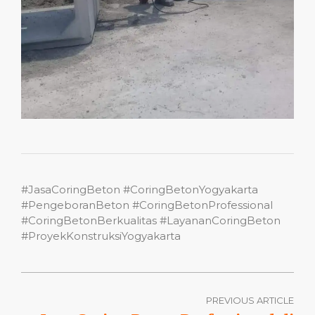
#JasaCoringBeton #CoringBetonYogyakarta
#PengeboranBeton #CoringBetonProfessional
#CoringBetonBerkualitas #LayananCoringBeton
#ProyekKonstruksiYogyakarta
PREVIOUS ARTICLE