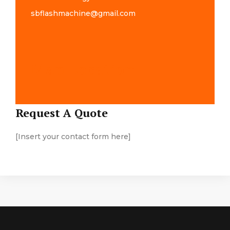
sbflashmachine@gmail.com
Map Location
Request A Quote
[Insert your contact form here]