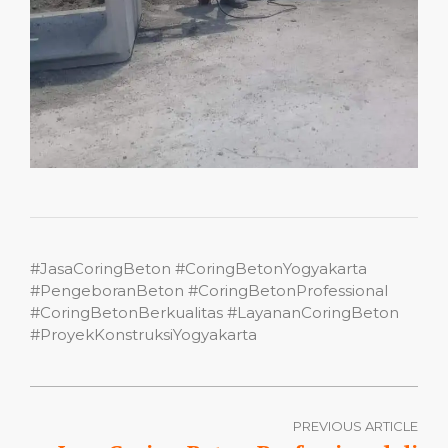
#JasaCoringBeton #CoringBetonYogyakarta
#PengeboranBeton #CoringBetonProfessional
#CoringBetonBerkualitas #LayananCoringBeton
#ProyekKonstruksiYogyakarta
PREVIOUS ARTICLE