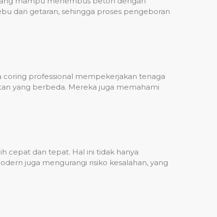
ih, yang mampu menembus beton dengan
debu dan getaran, sehingga proses pengeboran
sa coring professional mempekerjakan tenaga
ulitan yang berbeda. Mereka juga memahami
 cepat dan tepat. Hal ini tidak hanya
dern juga mengurangi risiko kesalahan, yang