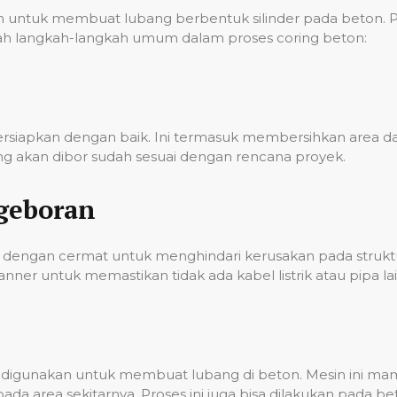
ntuk membuat lubang berbentuk silinder pada beton. Pro
 adalah langkah-langkah umum dalam proses coring beton:
persiapkan dengan baik. Ini termasuk membersihkan area
g akan dibor sudah sesuai dengan rencana proyek.
geboran
dengan cermat untuk menghindari kerusakan pada struktur
er untuk memastikan tidak ada kabel listrik atau pipa lai
ian digunakan untuk membuat lubang di beton. Mesin ini 
a area sekitarnya. Proses ini juga bisa dilakukan pada 