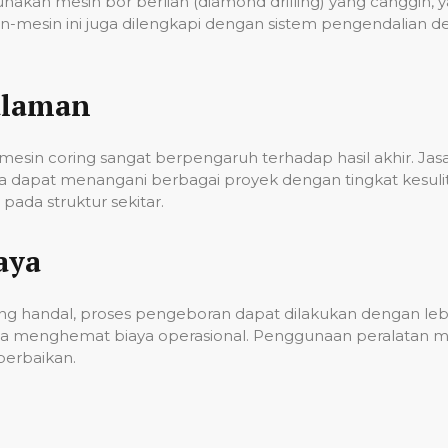
unakan mesin bor berlian (diamond drilling) yang cangg
n-mesin ini juga dilengkapi dengan sistem pengendalian 
alaman
esin coring sangat berpengaruh terhadap hasil akhir. Ja
gga dapat menangani berbagai proyek dengan tingkat kes
ada struktur sekitar.
aya
g handal, proses pengeboran dapat dilakukan dengan lebih
a menghemat biaya operasional. Penggunaan peralatan mo
erbaikan.