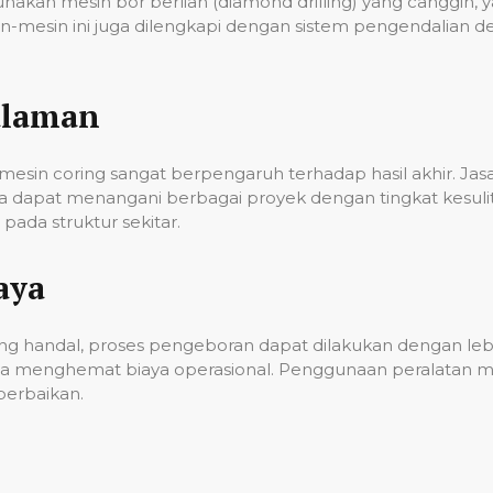
unakan mesin bor berlian (diamond drilling) yang cangg
n-mesin ini juga dilengkapi dengan sistem pengendalian 
alaman
esin coring sangat berpengaruh terhadap hasil akhir. Ja
gga dapat menangani berbagai proyek dengan tingkat kes
ada struktur sekitar.
aya
g handal, proses pengeboran dapat dilakukan dengan lebih
a menghemat biaya operasional. Penggunaan peralatan mo
erbaikan.