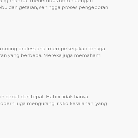
ih, yang mampu menembus beton dengan
debu dan getaran, sehingga proses pengeboran
sa coring professional mempekerjakan tenaga
ulitan yang berbeda. Mereka juga memahami
 cepat dan tepat. Hal ini tidak hanya
dern juga mengurangi risiko kesalahan, yang