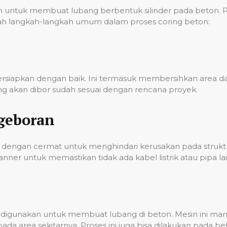
ntuk membuat lubang berbentuk silinder pada beton. Pro
 adalah langkah-langkah umum dalam proses coring beton:
persiapkan dengan baik. Ini termasuk membersihkan area
g akan dibor sudah sesuai dengan rencana proyek.
geboran
dengan cermat untuk menghindari kerusakan pada struktur
er untuk memastikan tidak ada kabel listrik atau pipa lai
ian digunakan untuk membuat lubang di beton. Mesin ini 
a area sekitarnya. Proses ini juga bisa dilakukan pada 