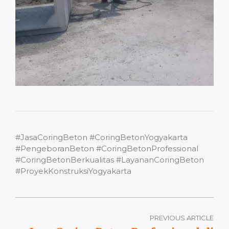
#JasaCoringBeton #CoringBetonYogyakarta
#PengeboranBeton #CoringBetonProfessional
#CoringBetonBerkualitas #LayananCoringBeton
#ProyekKonstruksiYogyakarta
PREVIOUS ARTICLE