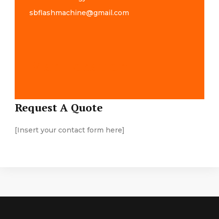
sbflashmachine@gmail.com
Map Location
Request A Quote
[Insert your contact form here]