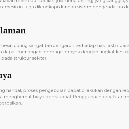
unakan mesin bor berlian (diamond drilling) yang cangg
n-mesin ini juga dilengkapi dengan sistem pengendalian 
alaman
esin coring sangat berpengaruh terhadap hasil akhir. Ja
gga dapat menangani berbagai proyek dengan tingkat kes
ada struktur sekitar.
aya
g handal, proses pengeboran dapat dilakukan dengan lebih
a menghemat biaya operasional. Penggunaan peralatan mo
erbaikan.