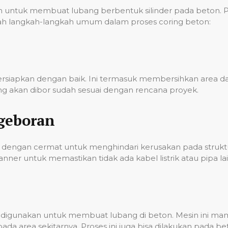
ntuk membuat lubang berbentuk silinder pada beton. Pro
 adalah langkah-langkah umum dalam proses coring beton:
persiapkan dengan baik. Ini termasuk membersihkan area
g akan dibor sudah sesuai dengan rencana proyek.
geboran
dengan cermat untuk menghindari kerusakan pada struktur
er untuk memastikan tidak ada kabel listrik atau pipa lai
ian digunakan untuk membuat lubang di beton. Mesin ini 
a area sekitarnya. Proses ini juga bisa dilakukan pada 