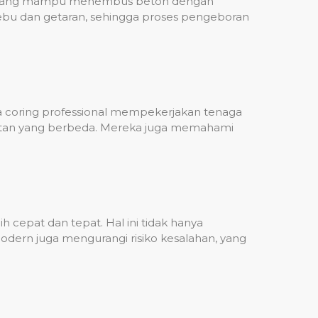
ih, yang mampu menembus beton dengan
debu dan getaran, sehingga proses pengeboran
sa coring professional mempekerjakan tenaga
ulitan yang berbeda. Mereka juga memahami
 cepat dan tepat. Hal ini tidak hanya
dern juga mengurangi risiko kesalahan, yang