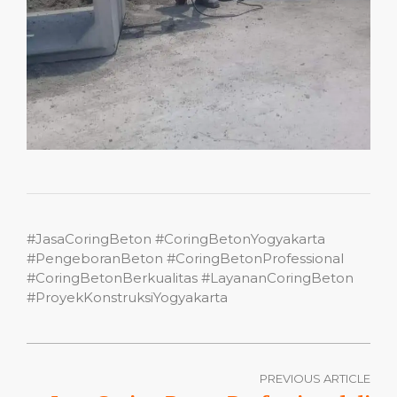
#JasaCoringBeton #CoringBetonYogyakarta
#PengeboranBeton #CoringBetonProfessional
#CoringBetonBerkualitas #LayananCoringBeton
#ProyekKonstruksiYogyakarta
PREVIOUS ARTICLE