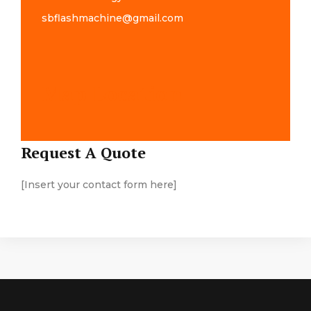
sbflashmachine@gmail.com
Map Location
Request A Quote
[Insert your contact form here]